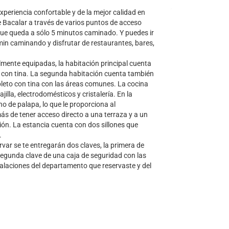
eriencia confortable y de la mejor calidad en
e Bacalar a través de varios puntos de acceso
 que queda a sólo 5 minutos caminado. Y puedes ir
min caminando y disfrutar de restaurantes, bares,
mente equipadas, la habitación principal cuenta
 con tina. La segunda habitación cuenta también
leto con tina con las áreas comunes. La cocina
illa, electrodomésticos y cristalería. En la
o de palapa, lo que le proporciona al
 de tener acceso directo a una terraza y a un
ón. La estancia cuenta con dos sillones que
.
var se te entregarán dos claves, la primera de
 segunda clave de una caja de seguridad con las
talaciones del departamento que reservaste y del