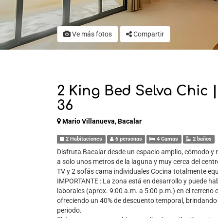
Ve más fotos
Compartir
2 King Bed Selva Chic |
36
Mario Villanueva, Bacalar
2 Habitaciones
6 personas
4 Camas
2 baños
Disfruta Bacalar desde un espacio amplio, cómodo y 
a solo unos metros de la laguna y muy cerca del cen
TV y 2 sofás cama individuales Cocina totalmente eq
IMPORTANTE : La zona está en desarrollo y puede hab
laborales (aprox. 9:00 a.m. a 5:00 p.m.) en el terreno
ofreciendo un 40% de descuento temporal, brindando 
periodo.